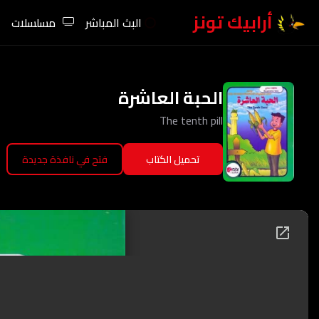
أرابيك تونز
البث المباشر
مسلسلات
الحبة العاشرة
The tenth pill
تحميل الكتاب
فتح في نافذة جديدة