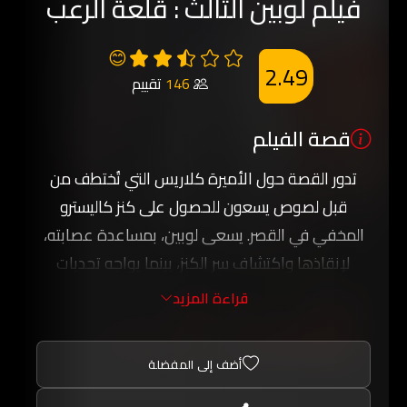
فيلم لوبين الثالث : قلعة الرعب
😊
2.49
146
تقييم
قصة الفيلم
تدور القصة حول الأميرة كلاريس التي تُختطف من
قبل لصوص يسعون للحصول على كنز كاليسترو
المخفي في القصر. يسعى لوبين، بمساعدة عصابته،
لإنقاذها واكتشاف سر الكنز، بينما يواجه تحديات
وأسرار غامضة تتعلق بالمكان.
قراءة المزيد
أضف إلى المفضلة