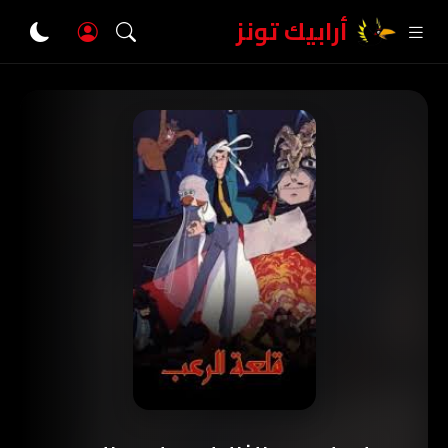
أرابيك تونز