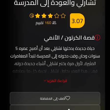
تشارلي والعودة إلى المدرسة
😘
3.07
160
تقييم
قصة الكرتون / الأنمي
حياة جديدة يدخلها تشارلي بعد أن أصبح عمره 5
سنوات وحان وقت دخوله إلى المدرسة لتبدأ المغامرات
المثيرة, لأول مرة يختبر تشارلي أشياء جديدة حوله،
ففي هذا العمر يحاول تشارلي تجربة كل ما يصادفه
فنراه مرة يقود دراجة دون أن يتعلم عليها مسبقاً.
قراءة المزيد
ويقابل تشارلي أصدقاء جدد يلعب معهم، ويذهب إلى
المدرسه لتصادفه أحداث كثيرة شيقة لأول مرة, ادخلوا
أضف إلى المفضلة
تجربة جديدة مع تشارلي وأصدقائه الذي تشاهدونه
على كرتون عربي.