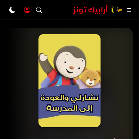
أرابيك تونز