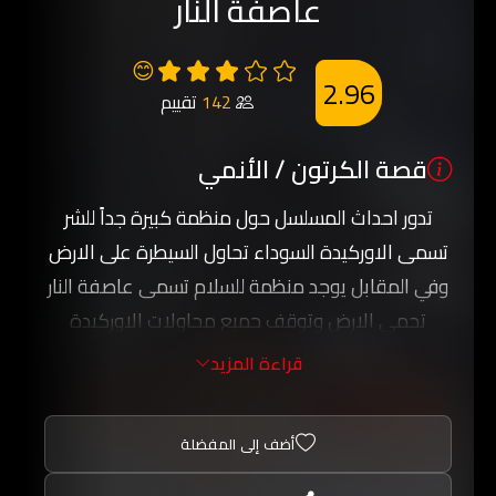
عاصفة النار
😊
2.96
142
تقييم
قصة الكرتون / الأنمي
تدور احداث المسلسل حول منظمة كبيرة جداً للشر
تسمى الاوركيدة السوداء تحاول السيطرة على الارض
وفي المقابل يوجد منظمة للسلام تسمى عاصفة النار
تحمي الارض وتوقف جميع محاولات الاوركيدة
السوداء.
قراءة المزيد
عاصفة النار تقسم الى تسعة اجزاء, افضل واقوى
واحدث جزء هو قوة العاصفة التاسعة حيث يحتوي
أضف إلى المفضلة
على طاقم مدرب بشكل ممتاز وينفذون خططهم
بشكل دقيق ودائما يحبطون محاولات منظمة