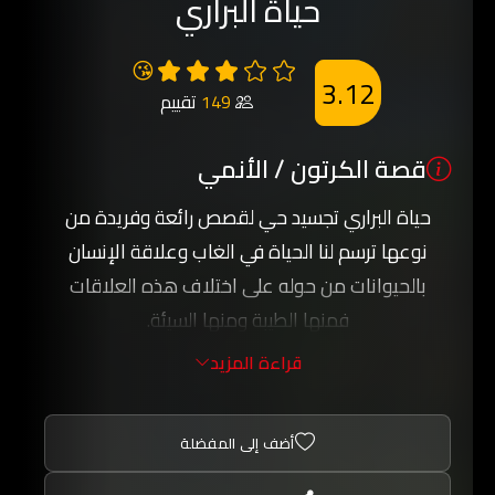
حياة البراري
😘
3.12
149
تقييم
قصة الكرتون / الأنمي
حياة البراري تجسيد حي لقصص رائعة وفريدة من
نوعها ترسم لنا الحياة في الغاب وعلاقة الإنسان
بالحيوانات من حوله على اختلاف هذه العلاقات
فمنها الطيبة ومنها السيئة.
نشأت الصداقة بين الإنسان والحيوان في احدى
قراءة المزيد
الحلقات متمثلة بالكلب الوفي ناتشي الذي حاول كثيراً
البقاء بجانب صديقه الإنسان إلا أن الظروف المؤلمة
أضف إلى المفضلة
حالت دون ذلك فمات الكلب قبل اللقاء.
كل حلقة تختلف عن الأخرى بل تعد أجمل من ذي قبل