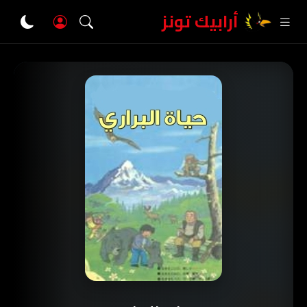
أرابيك تونز