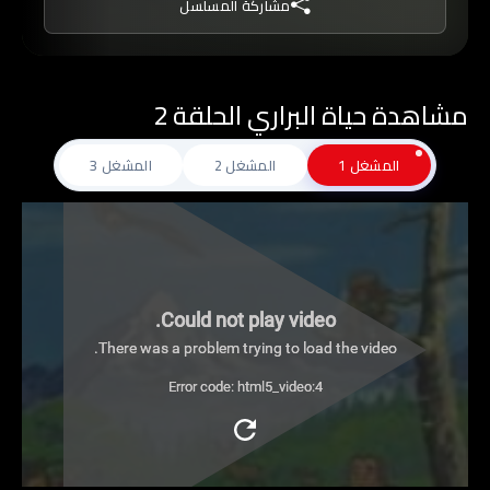
مشاركة المسلسل
لأنها تعلمنا أشياء كثيرة فلا تحزنوا أصدقائي فليست
كل القصص محزنة فهناك السعيدة منها فكونوا
معنا.
مشاهدة حياة البراري الحلقة 2
المشغل 1
المشغل 2
المشغل 3
Could not play video.
There was a problem trying to load the video.
Error code: html5_video:4