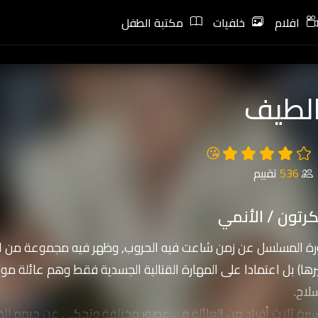
افلام
خلفيات
مكتبة الطفل
الطيف
😘
536
تقييم
رتون / الأنمي
 المسلسل عن زمن شاعت فيه الحروب, وظهر فيه مجموعة من الرج
ها) بل اعتمادا على المهارة القتالية الجسدية فقط وهم عائلة م
لاح.
يرة ثلاث أفراد من العائلة في عصور مختلفة وتحكي عن حبهم للخ