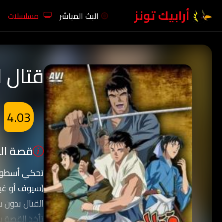
أرابيك تونز
البث المباشر
مسلسلات
قتال 
4.03
قصة الك
تحكي أسطورة
(سيوف أو غير
القتال بدون س
تأخذ القصة س