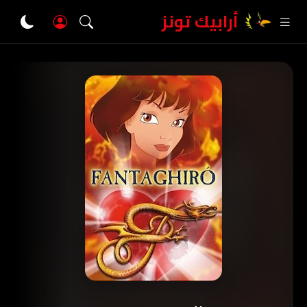
أرابيك تونز