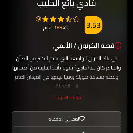
فادي بائع الحليب
😘
3.53
188
تقييم
قصة الكرتون / الأنمي
في تلك المزارع الواسعة التي تضم الكثير من الضأن
والماعز كان جد (فادي) يقوم بأخذ الحليب من أصحابها
وقطع مسافة طويلة يوميا لبيعها في الميدان العام
في المدينة.
فادي الولد الطيب الذي يعشق الرسم لدرجة كبيرة
قراءة المزيد
ويبتعد عن هذه الهواية ليقوم بمساعدة جده في بيع
الحليب, (فادي) ولد ييتماً لم يجد من يعتني به سوى
أضف إلى المفضلة
جده.
يقابل فادي الكثير من المتاعب ولكنه يتحمل كل شيء