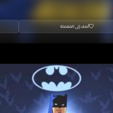
 في المدينة الخيالية غوثام, ويساعده العديد من الشخصيات مثل شر
 الشرطة جيم جوردون والمرأة الوطواط، أما أعداؤه فهم الجوكر و
أضف إلى المفضلة