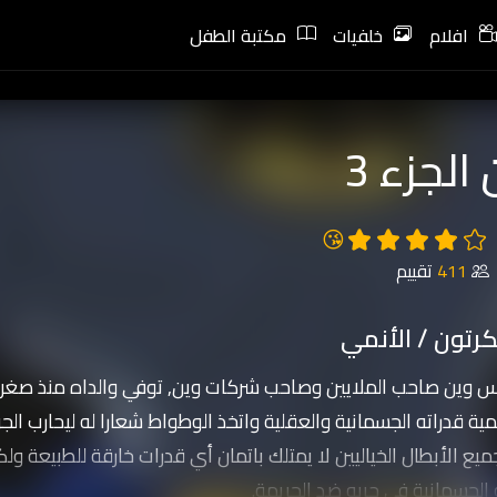
افلام
خلفيات
مكتبة الطفل
الجزء 3
😘
411
تقييم
رتون / الأنمي
س وين صاحب الملايين وصاحب شركات وين, توفي والداه منذ صغره
ية قدراته الجسمانية والعقلية واتخذ الوطواط شعارا له ليحارب الجر
 الأبطال الخياليين لا يمتلك باتمان أي قدرات خارقة للطبيعة ولك
 الجسمانية في حربه ضد الجريمة.