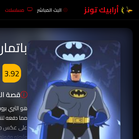
أرابيك تونز
البث المباشر
مسلسلات
باتمان 
3.92
قصة الك
هو الثري برو
مما دفعه لتنم
على عكس جميع
وثروته وقوته