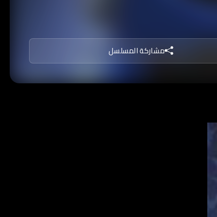
يكه في محاربة الجريمة روبن وخادمه
البطريق وذو الوجهين وريدلر ورأس
مشاركة المسلسل