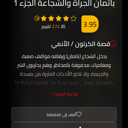
باتمان الجرأة والشجاعة الجزء 1
😘
3.95
272
تقييم
قصة الكرتون / الأنمي
يدخل الشجاع (باتمان) ورفاقه مواقف صعبة،
ومغامرات محفوفة بالمخاطر، وهم يحاربون الشر
والجريمة، ولا تخلو الأحداث المثيرة من مسحة
كوميدية، تضفي عليها مزيدًا من المتعة، فكثيرًا ما
يجد (باتمان) نفسه ورفاقه في مواقف غير مألوفة،
قراءة المزيد
يواجهون خلالها مخططات أعدائهم الشريرة، ولكن
(باتمان) ينجح في قيادة رفاقه إلى قهر العداء والتغلب
أضف إلى المفضلة
عليهم، اعتمادًا على حِيَله الذكية، ومصادر التكنولوجيا
التي يمتلكها.