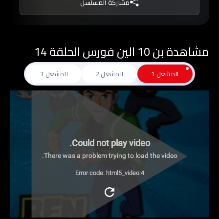
مشاركة المسلسل
لا يخوض "بن" تلك المغامرة بمفرده حيث يعاونه في
إنجاز مهمة إنقاذ جده "ماكس" كل من ابنة عمه
"جوين" وعدوه السابق "كيفين ليفين"، وعدد من
مشاهدة بن 10 الين فورس الحلقة 14
أعوانه.
المشغل 1
المشغل 2
المشغل 3
Could not play video.
There was a problem trying to load the video.
Error code: html5_video:4