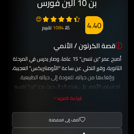
بن 10 الين فورس
😍
4.40
1084
تقييم
قصة الكرتون / الأنمي
أصبح عمر "بن تنسن" 15 عاما، وصار يدرس في المرحلة
الثانوية، وقرر التخلي عن ساعة "الأومنتريكس" العجيبة،
وإلغاءها من حياته، للعودة إلى حياته الطبيعية.
لم تستمر الأمور على هذه الحال حيث يجد "بن" نفسه
أمام مغامرة جديدة، بعد اختفاء جده "ماكس" في
قراءة المزيد
ظروف غامضة, نتيجة غزو قوات غريبة شريرة للأرض،
وأمام ذلك يصبح على "بن" العودة من جديد للاستعانة
أضف إلى المفضلة
بساعة "الأومنتريكس" حتى يستطيع إنقاذ جده
"ماكس".