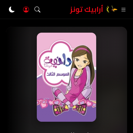
أرابيك تونز