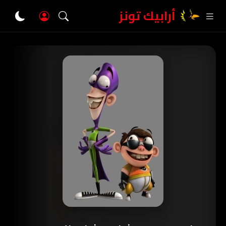
أرابيك تونز