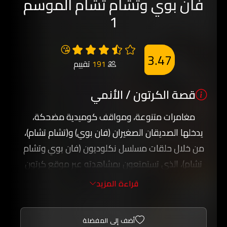
فان بوي وتشام تشام الموسم
1
😘
3.47
191
تقييم
قصة الكرتون / الأنمي
مغامرات متنوعة، ومواقف كوميدية مضحكة،
يدخلها الصديقان الصغيران (فان بوي) و(تشام تشام)،
من خلال حلقات مسلسل نكلوديون (فان بوي وتشام
تشام)، الذي تستمتعون بمشاهدته عبر موقع كرتون
عربي.
قراءة المزيد
تجمع عِدة صفات بين الصديقين، أهمها: الشجاعة،
وحب المغامرة، والخيال العلمي الواسع، والنشاط
أضف إلى المفضلة
والحيوية، وهي الصفات التي تُمكنهما من دخول