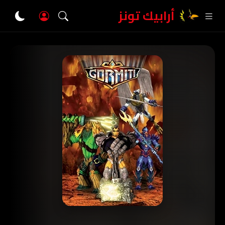
أرابيك تونز