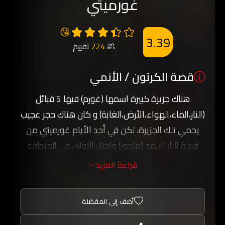
غورميتي
😘
3.39
224
تقييم
قصة الكرتون / الأنمي
هناك جزيرة كبيرة اسمها (غورم) فيها 5 قبائل
(النار،الماء،الهواء،الأرض،الغابة) و كان هناك حجر عجيب
يحمي تلك الجزيرة، لكن في أحد الأيام غورميتي من
قبيلة النار اسمه (ماجور) واختل التوازن في المنطقة
بسبب ذلك، فواجهه أربعة أبطال كل منهم من قبيلة
قراءة المزيد
أخرى و هزموه فانقصم حجر الغورم إلى 4 أقسام
فأخذ كل واحد جزء و خبأه كي لا يحصل عليه الأعداء
أضف إلى المفضلة
وقاموا ببناية سور كبير يقسم بين القبائل و قاموا بحجز
(ماجور). عندما يعود خطر قديم للظهور من جديد, على