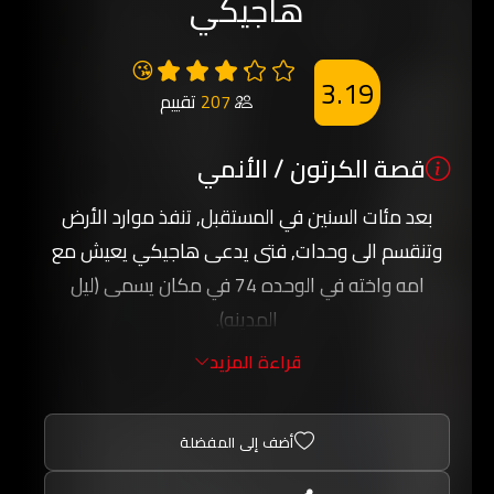
هاجيكي
😘
3.19
207
تقييم
قصة الكرتون / الأنمي
بعد مئات السنين في المستقبل, تنفذ موارد الأرض
وتنقسم الى وحدات, فتى يدعى هاجيكي يعيش مع
امه واخته في الوحده 74 في مكان يسمى (ليل
المدينه).
القصة الرئيسيه هو حجر يسمى (جاد) لديه القدرة على
قراءة المزيد
اعادة تصنيع الموارد ويتميز بوجود المشاعر لديه حيث
يشعر بكل شي, وهاجيكي بينما يقوم بعميلة التوصيل
أضف إلى المفضلة
بالصدفة يواجه ذلك الحجر حيث يتشكل الى روبوت
اسماه فيما بعد بـ (البرق) ولكن يكتشف انه ليس