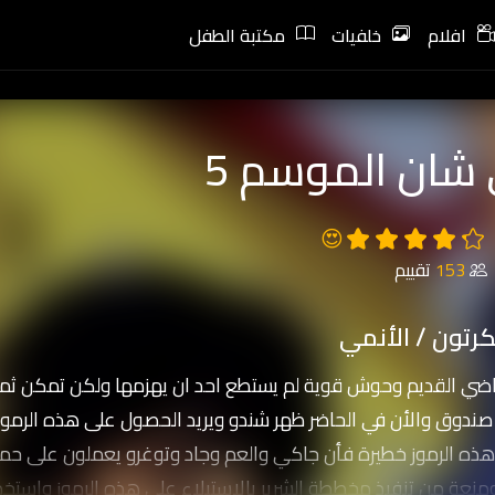
افلام
خلفيات
مكتبة الطفل
شان الموسم 5
😍
153
تقييم
رتون / الأنمي
اضي القديم وحوش قوية لم يستطع احد ان يهزمها ولكن تمكن ثم
دوق والأن في الحاضر ظهر شندو ويريد الحصول على هذه الرموز 
ن هذه الرموز خطيرة فأن جاكي والعم وجاد وتوغرو يعملون على حم
ومنعة من تنفيذ مخططة الشرير بالاستيلاء على هذه الرموز واست