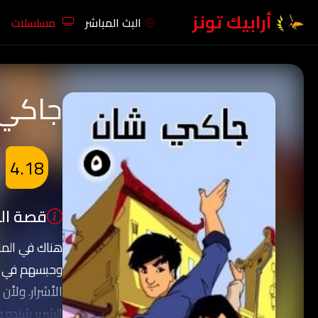
أرابيك تونز
البث المباشر
مسلسلات
جاكي 
4.18
قصة الك
هناك في الم
وحبسهم في صن
الأشرار. ولأ
الشرير شندو 