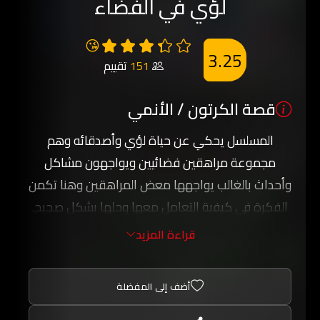
لؤي في الفضاء
😘
3.25
151
تقييم
قصة الكرتون / الأنمي
المسلسل يحكي عن حياة لؤي وأصدقائه وهم
مجموعة مراهقين فضائيين ويواجهون مشاكل
وأحداث بالغالب يواجهها معض المراهقين وهنا تكمن
الفكرة في كيفية التعامل معها وحلها بشكل صحيح.
اصدقاء لؤي مختلفون وهم غدي البشري وهو ابن
قراءة المزيد
شرطي المحطة, جهاد كائن دماغيوهو الأذكى بينهم
والأضعف بدنيا, كرم مخلوق كبير وبنفسجي وبعين
أضف إلى المفضلة
واحدة وهو أقلهم ذكاء, إلكترون وحدة الكمبيوتر في
المحطة والذي يتكلم مع لؤي ويعطيه النصائح.