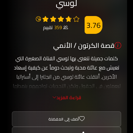
لوسي
😘
3.76
359
تقييم
قصة الكرتون / الأنمي
كلمات جميلة تتغنى بها لوسي الفتاة الصغيرة التي
تعيش مع عائلة محبة وتبحث دوماً عن كيفية إسعاد
الأخرين, أنتقلت عائلة لوسي من انجلترا إلى أستراليا
ليعملون في الحقول ولكن التحديات تواجههم بنمطها
الجديد.
قراءة المزيد
لدى لوسي شقيقة تُدعى كاتي وهي مغرورة بعض
الشيء ومتذمرة عكس لوسي تماماً ولكنهما يتعلمان
أضف إلى المفضلة
أشياء جديدة يخوضان تجارب تستحق المشاهدة, دراما
مشوقة تحمل طباع اجتماعي لتواجه هذه الأسرة