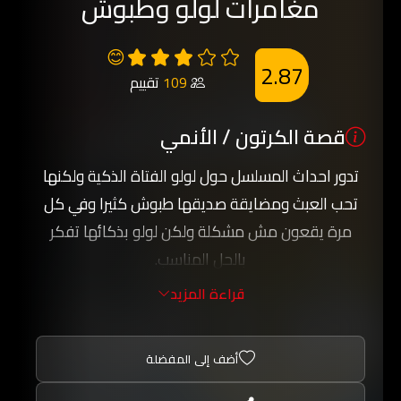
مغامرات لولو وطبوش
😊
2.87
109
تقييم
قصة الكرتون / الأنمي
تدور احداث المسلسل حول لولو الفتاة الذكية ولكنها
تحب العبث ومضايقة صديقها طبوش كثيرا وفي كل
مرة يقعون مش مشكلة ولكن لولو بذكائها تفكر
بالحل المناسب.
الكثير من المغامرات وفي النهاية تكون عبرة ونصيحة
قراءة المزيد
تقدمها لنا صديتنا لولو, تابعوا معنا المسلسل الجميل
والكثير من المغامرات.
أضف إلى المفضلة