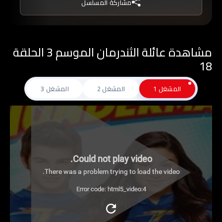
مشاركة المسلسل
ويخطط لأن يصبح شريرًا خارقًا. تجمع الأحداث التي تمر
بها عائلة الثندرمان بين المغامرة والكوميديا، خاصة
وأن على أفرادها الموازنة بين حياتهم كأشخاص
مشاهدة عائلة الثندرمان الموسم 3 الحلقة
عاديين من ناحية، وكأبطال خارقين من ناحية أخرى،
18
فكيف ينجحون في تحقيق ذلك؟
المشغل 1
المشغل 2
المشغل 3
Could not play video.
There was a problem trying to load the video.
Error code: html5_video:4