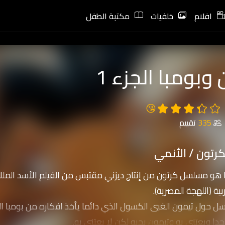
افلام
خلفيات
مكتبة الطفل
وبومبا الجزء 1
😘
335
تقييم
رتون / الأنمي
 هو مسلسل كرتون من إنتاج ديزني مقتبس من الفيلم الأسد الملك
بية (اللهجة المصرية).
ل حول تيمون الغبى الكسول الذي دائما يأخذ افكاره من بومبا ا
دا ويعتنى به وتيمون يحبه لكن لا يعتنى به.