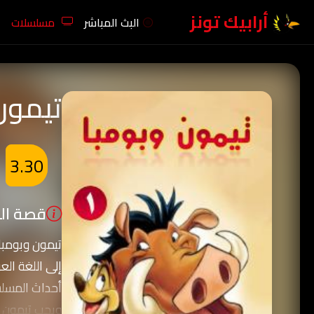
أرابيك تونز
البث المباشر
مسلسلات
تيمون 
3.30
قصة الك
تيمون وبومبا
إلى اللغة العر
أحداث المسلس
ويحب تيمون ج