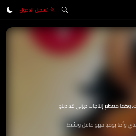
تسجيل الدخول
، وكما معظم إنتاجات ديزني قد دبلج
لذي وأما بومبا فهو عاقل ونشيط