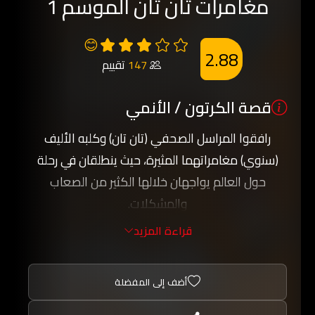
مغامرات تان تان الموسم 1
😊
2.88
147
تقييم
قصة الكرتون / الأنمي
رافقوا المراسل الصحفي (تان تان) وكلبه الأليف
(سنوي) مغامراتهما المثيرة، حيث ينطلقان في رحلة
حول العالم يواجهان خلالها الكثير من الصعاب
والمشكلات.
حيثما يحل (تان تان) وصديقه الكلب (سنوي)، تعترضهما
قراءة المزيد
مشكلة ما، ويصبح عليهما التفكير في حلها والتغلب
عليها, ؛ فيعملان كفريق متعاون، وعندما يستعصي
أضف إلى المفضلة
عليهما حل المشكلات، يلجأ (تان تان) إلى أصدقائه
المقربين الذين لا يترددون في مساعدته.