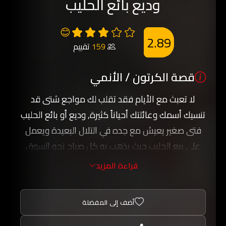
وديع بائع الحليب
😊
2.89
159
تقييم
قصة الكرتون / الأنمي
لا تعبث مع الأيام فقد تقلب لك مواجع شتى قد
تنسيك أسمك وعائلتك أحياناً كثيرة, وديع أو بائع الحليب
فتى صغير يعيش مع جده في التلال البعيدة ويعمل
على بيع الحليب حيث يذهب به كل صباح نحو السوق
فيبيعه هناك ومرات كثيرة يعود دون أن يشتري منه
قراءة المزيد
أحد.
لعب الفقر مع وديع لعبته وأوجعه القدر حين أخذ منه
أضف إلى المفضلة
جده الطاعن في السن والذي كان يؤنس وحشة وديع
كثيراً وبين لحظة وضحاها أمسى وحيداً في هذه الدنيا