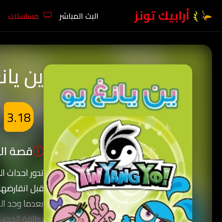
أرابيك تونز
البث المباشر
مسلسلات
ين يان
3.18
قصة الك
تدور احداث ا
قبل انقارضها
بعدما وجد ال
بطاقة الحجر 