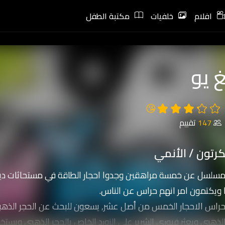
افلام
خلفيات
مكتبة الطفل
غ يو
😘
147
تقييم
رتون / الأنمي
لمسلسل عن خمسة مراهقين وجدوا احجار الطاقة في مستحاثات دينا
 ويكتمون امر انهم حراس عن الناس.
حراس الاحجار الخمس من أصل عشر, يسعون للبحث عن الحجر الذهب
الذهبي ويعثر فيوري الشرير على الزورد الخاص بالحجر الذهبي ويس