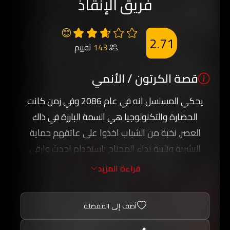
فريق الإنقاذ
😊
2.71
143
تقييم
قصة الكرتون / الأنمي
يحكي المسلسل انه في عام 2086 وفي زمن كانت
الحضارة والتكنولوجيا هي السمة البارزة في ذاك
العصر, نخبة من الشباب اخذوا على عاتقهم حماية
البشرية وتلبية نداء المحتاج باستخدام احدث وارقى
المركبات الفضائية لحماية الضعيف وتحدي المستحيل.
قراءة المزيد
أضف إلى المفضلة