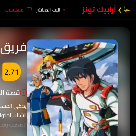
أرابيك تونز
البث المباشر
مسلسلات
فريق ا
2.71
قصة الك
الشباب اخذوا 
الضعيف وتحد