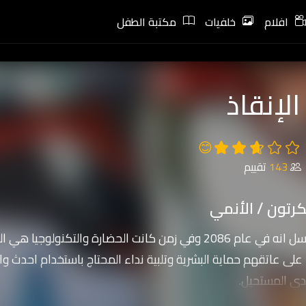
افلام
خلفيات
مكتبة الطفل
لإنقاذ
😊
143
تقييم
رتون / الأنمي
يحكي المسلسل انه في عام 2086 وفي زمن كانت الحضارة والتكن
على عاتقهم حماية البشرية وتلبية نداء المحتاج باستخدام احدث وا
ي المستحيل.