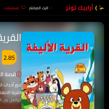
أرابيك تونز
البث المباشر
مسلسلات
القرية
2.85
قصة الك
تدور أحداث ال
القرية الاليف
الواصل بين ال
جميلة وشيقة