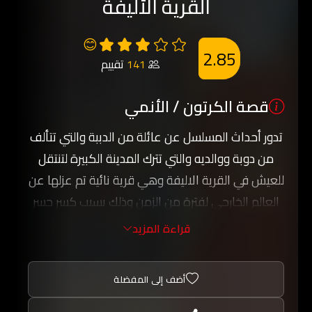
القرية الأليفة
😊
2.85
141
تقييم
قصة الكرتون / الأنمي
تدور أحداث المسلسل عن عائلة من الدببة والتي تتألف
من دوبة ووالديه والتي تترك المدينة الكبيرة لتنتقل
للعيش في القرية الاليفة وهي قرية نائية تم عزلها عن
العالم الخارجي لفترة من الزمن وذلك بسبب كسر جسر
السكة الحديدية الواصل بين القرية والمدينة, يحاول
قراءة المزيد
دوبة التاقلم مع الحياة الجديدة في القرية وذلك عبر
اقامة صداقات جديدة , احداث جميلة وشيقة
أضف إلى المفضلة
تشاهدونها في احداث المسلسل.