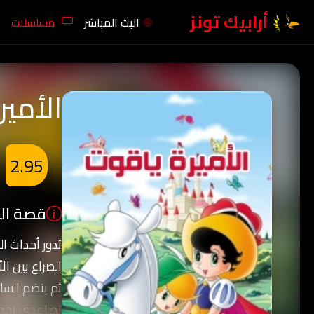
أرابيك تونز
البث المباشر
مسلسلات
الأمير
2.95
قصة الك
تدور أحداث ا
الصراع بين ال
ثم ينضم السا
تصاعدي نحو ا