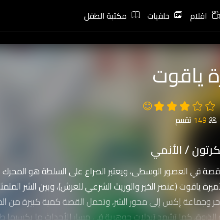
افلام
خلفيات
مكتبة الطفل
ة ياقوت
😊
149
تقييم
رتون / الأنمي
لقصة في العصور الوسطى، ويعتبر الصراع على السلطة هو المحرك ا
أميرة ياقوت (عنصر الخير والوريث الشرعي للعرش)، وبين الشر المتمث
حر وجماعة إكس إلى محور الشر، وتحمل القصة كمية كبيرة من الخ
لذروة، كما تشهد تبدلات جوهرية في مسار الأحداث ما يكسبها طب