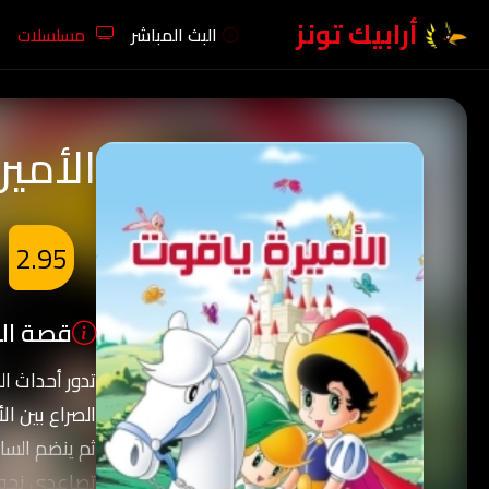
أرابيك تونز
البث المباشر
مسلسلات
الأمير
2.95
قصة الك
تدور أحداث ا
الصراع بين ال
ثم ينضم السا
تصاعدي نحو ا