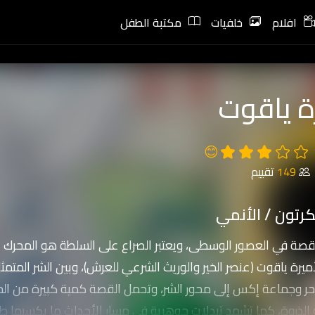
افلام
خلفيات
مكتبة الطفل
ة ياقوت
😊
149
تقييم
رتون / الأنمي
لقصة في العصور الوسطى، ويعتبر الصراع على السلطة هو المحرك ا
أميرة ياقوت (عنصر الخير والوريث الشرعي للعرش)، وبين الشر المتمث
حر وجماعة إكس إلى محور الشر، وتحمل القصة كمية كبيرة من الخ
لذروة، كما تشهد تبدلات جوهرية في مسار الأحداث ما يكسبها طب