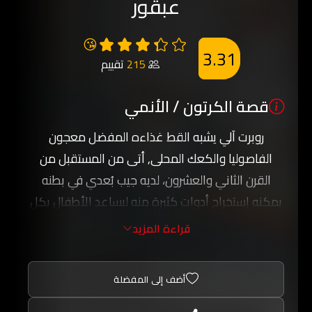
عبقور
😘
3.31
215
تقييم
قصة الكرتون / الأنمي
روبرت آلي يشبه القط غذاءه المفضل معجون
الفاصوليا والكعك المحلى, أتى من المستقبل من
القرن الثاني والعشرون، لديه جيب بُعدي في بطنه
يمكنه إستخراج أدوات كثيرة منه ليساعد الأطفال بكل
الأدوات التي جلبها معه في جيبه البعدي.
قراءة المزيد
يدخل في مغامرات كثيرة ويواجه مشاكل كثيرة تتعلق
بأصدقائه الأطفال فكيف سيستطيع التعامل معها؟
أضف إلى المفضلة