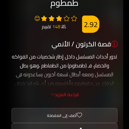
طمطوم
😊
2.92
148
تقييم
قصة الكرتون / الأنمي
تدور أحداث المسلسل داخل إطار شخصيات من الفواكه
والخضار، فـ (طمطوم) من الطماطم ،وهو بطل
المسلسل ومعه أبطال تسعة آخرون يساعدونه في
الدفاع عن حقوقهم وأراضيهم ضد أي شر قد يلحق
بهم.
قراءة المزيد
أما الأبطال العشرة فهم (طمطوم) طماطم، (دكتور
أناناس) أناناس، (ليمونة الحلوة) ليمون، (بصُّول) بصل،
أضف إلى المفضلة
(الإخوة بازلاء) بازلاء، (جزرة) جزر، (بنانا) موز، (روكي) حجر،
(فلفلة) فلفل، وغيرهم من الشخصيات.