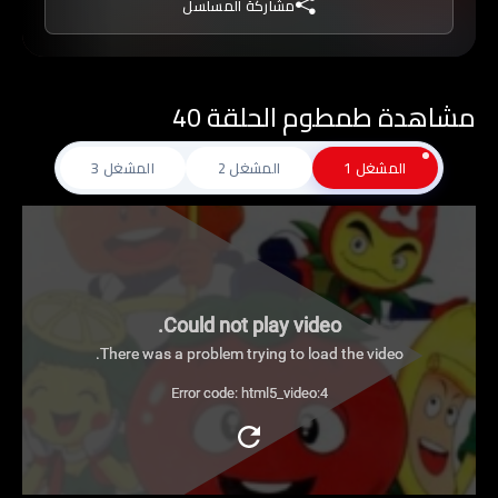
مشاركة المسلسل
ولدى (طمطوم) في رأسه مروحة تمكنه من الطيران,
وتسعى دائماً (بشورة) مع معاونيها للقضاء على
(طمطوم) وإلحاق الأذى به لكي يخلو لهم الجو
مشاهدة طمطوم الحلقة 40
للسيطرة على الغابة الخضراء وإمتلاكها.
المشغل 1
المشغل 2
المشغل 3
Could not play video.
There was a problem trying to load the video.
Error code: html5_video:4