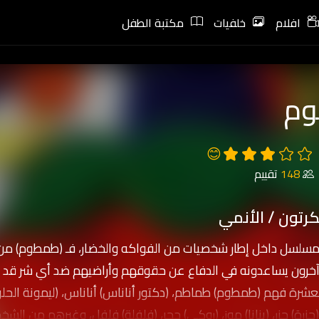
افلام
خلفيات
مكتبة الطفل
م
😊
148
تقييم
رتون / الأنمي
المسلسل داخل إطار شخصيات من الفواكه والخضار، فـ (طمطوم) 
خرون يساعدونه في الدفاع عن حقوقهم وأراضيهم ضد أي شر قد ي
لعشرة فهم (طمطوم) طماطم، (دكتور أناناس) أناناس، (ليمونة الحلوة
، (جزرة) جزر، (بنانا) موز، (روكي) حجر، (فلفلة) فلفل، وغيرهم من الشخ