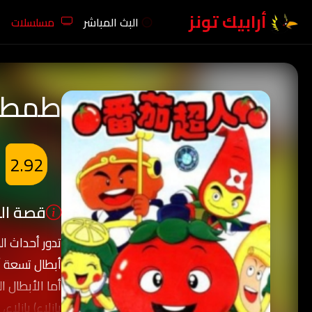
أرابيك تونز
البث المباشر
مسلسلات
طمطو
2.92
قصة الك
تدور أحداث 
أبطال تسعة آ
أما الأبطال ا
بازلاء) بازلاء