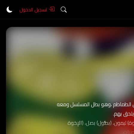
تسجيل الدخول
من الطماطم ،وهو بطل المسلسل ومعه
لحق بهم.
) ليمون، (بصُّول) بصل، (الإخوة
صيات.