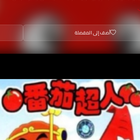
 في رأسه مروحة تمكنه من الطيران, وتسعى دائماً (بشورة) مع 
به لكي يخلو لهم الجو للسيطرة على الغابة الخضراء وإمتلاكها.
أضف إلى المفضلة