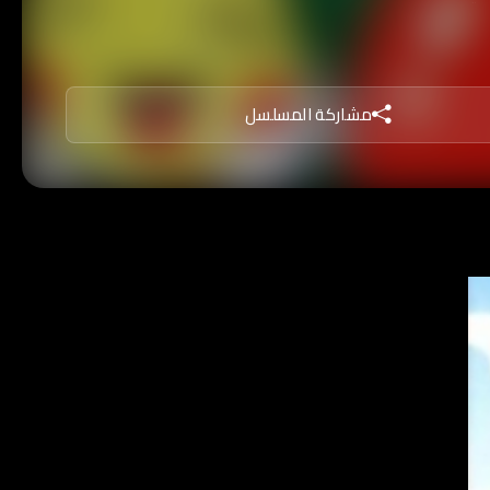
معاونيها للقضاء على (طمطوم)
مشاركة المسلسل