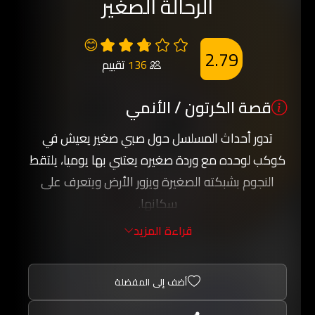
الرحالة الصغير
😊
2.79
136
تقييم
قصة الكرتون / الأنمي
تدور أحداث المسلسل حول صبي صغير يعيش في
كوكب لوحده مع وردة صغيره يعتني بها يوميا، يلتقط
النجوم بشبكته الصغيرة ويزور الأرض ويتعرف على
سكانها.
واثناء تجوالة في الارض يتعرف على عادات وتقاليد
قراءة المزيد
الشعوب المختلفة وفي كل حلقة نتعرف على معلومة
جديدة ويعمل الصبي على مساعدة الناس عند طلب
أضف إلى المفضلة
الحاجة.