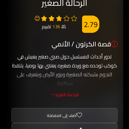
الرحالة الصغير
😊
2.79
136
تقييم
قصة الكرتون / الأنمي
تدور أحداث المسلسل حول صبي صغير يعيش في
كوكب لوحده مع وردة صغيره يعتني بها يوميا، يلتقط
النجوم بشبكته الصغيرة ويزور الأرض ويتعرف على
سكانها.
واثناء تجوالة في الارض يتعرف على عادات وتقاليد
قراءة المزيد
الشعوب المختلفة وفي كل حلقة نتعرف على معلومة
جديدة ويعمل الصبي على مساعدة الناس عند طلب
أضف إلى المفضلة
الحاجة.