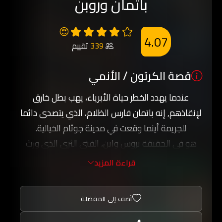
باتمان وروبن
😍
4.07
339
تقييم
قصة الكرتون / الأنمي
عندما يهدد الخطر حياة الأبرياء، يهب بطل خارق
لإنقاذهم, إنه باتمان فارس الظلام، الذي يتصدى دائما
للجريمة أينما وقعت في مدينة جوثام الخيالية.
هو في الحقيقة بروس واين، الفتى الثري الذي ورث
عن أبيه ثروة طائلة، متمثلة في شركات واين الضخمة,
قراءة المزيد
لا يمتلك باتمان قدرات خارقة للطبيعة، ولكنه يستخدم
التكنولوجيا والعلم وذكاءه وثروته وقوته الجسمانية
أضف إلى المفضلة
في حربه ضد الجريمة، ويسخر كل ذلك لمحاربة الأشرار
الذين ينشرون الفوضى في المدينة.