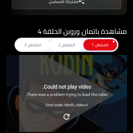
مشاركة المسلسل
يدخل باتمان مواجهات مثيرة ضد الكثيرين من الأشرار
مثل الجوكر، البطريق، ذو الوجهين، رجل الألغاز، ورأس
الغول، ويساعده في ذلك أصدقاؤه المخلصون مثل
مشاهدة باتمان وروبن الحلقة 4
شريكه في محاربة الجريمة روبن، وخادمه ألفريد،
ومفوض الشرطة جيم جوردون.
المشغل 1
المشغل 2
المشغل 3
Could not play video.
There was a problem trying to load the video.
Error code: html5_video:4