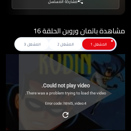
مشاركة المسلسل
يدخل باتمان مواجهات مثيرة ضد الكثيرين من الأشرار
مثل الجوكر، البطريق، ذو الوجهين، رجل الألغاز، ورأس
الغول، ويساعده في ذلك أصدقاؤه المخلصون مثل
مشاهدة باتمان وروبن الحلقة 16
شريكه في محاربة الجريمة روبن، وخادمه ألفريد،
ومفوض الشرطة جيم جوردون.
المشغل 1
المشغل 2
المشغل 3
Could not play video.
There was a problem trying to load the video.
Error code: html5_video:4