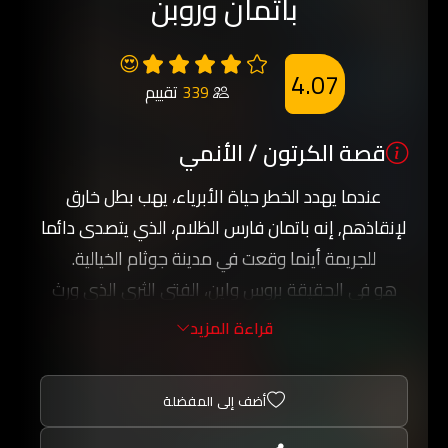
باتمان وروبن
😍
4.07
339
تقييم
قصة الكرتون / الأنمي
عندما يهدد الخطر حياة الأبرياء، يهب بطل خارق
لإنقاذهم, إنه باتمان فارس الظلام، الذي يتصدى دائما
للجريمة أينما وقعت في مدينة جوثام الخيالية.
هو في الحقيقة بروس واين، الفتى الثري الذي ورث
عن أبيه ثروة طائلة، متمثلة في شركات واين الضخمة,
قراءة المزيد
لا يمتلك باتمان قدرات خارقة للطبيعة، ولكنه يستخدم
التكنولوجيا والعلم وذكاءه وثروته وقوته الجسمانية
أضف إلى المفضلة
في حربه ضد الجريمة، ويسخر كل ذلك لمحاربة الأشرار
الذين ينشرون الفوضى في المدينة.