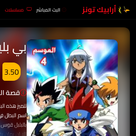
أرابيك تونز
البث المباشر
مسلسلات
بي بلي
3.50
قصة الك
تتميز هذه الب
اسم البطل في
بالبلبل قوس 
إلا ان يمان 