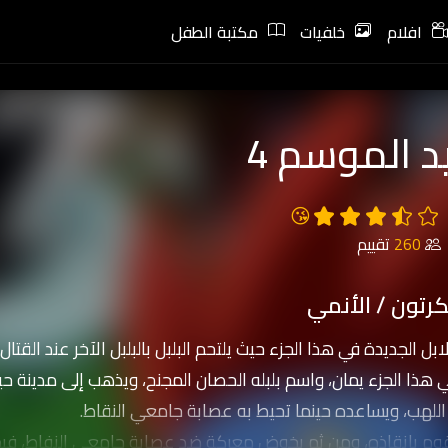
افلام
خلفيات
مكتبة الطفل
د الموسم 4
😘
260
تقييم
رتون / الأنمي
لابل الجديدة في هذا الجزء حيث يلتحم البلبل بالبلبل الآخر عند القت
 هذا الجزء يمان، واسم بلبله الحصان المجنح، ويذهب إلى مدينة 
اللهب، ويساعده حينما تحيط به عصابة جامعي النقاط.
يقوم بانقاذه، ومن ثم يخوض معركة ضد عصابة جامعي النفاط، في