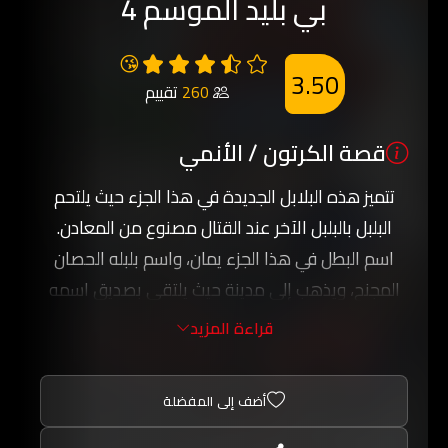
بي بليد الموسم 4
😘
3.50
260
تقييم
قصة الكرتون / الأنمي
تتميز هذه البلابل الجديدة في هذا الجزء حيث يلتحم
البلبل بالبلبل الآخر عند القتال مصنوع من المعادن.
اسم البطل في هذا الجزء يمان، واسم بلبله الحصان
المجنح، ويذهب إلى مدينة حيث يلتقي بصديق اسمه
ربيع ويلعب بالبلبل قوس اللهب، ويساعده حينما تحيط
قراءة المزيد
به عصابة جامعي النقاط.
إلا ان يمان يقوم بانقاذه، ومن ثم يخوض معركة ضد
أضف إلى المفضلة
عصابة جامعي النفاط، فيهزمهم، وبعدها يتحداه
قائدهم كمال الذي يملك بلبل الليث الضاري.