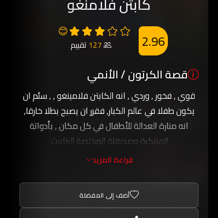
كابتن فلامنغو
😊
2.96
127
تقييم
قصة الكرتون / الأنمي
قوي , فخور , وردي , انه الكابتن فلامينغو , , سئم ان
يكون طفلا في عالم الكبار, فقرر ان يصبح بطلا خارقا,
انه منارة العدالة للأطفال في كل مكان , بأدواتة
المبتكرة وصديقتة المخلصة اليزابيث.
راقبوا الوردي والملون كابتن فلامنغو برؤية الطائر
قراءة المزيد
الفلامنجو, مغامرات شيقة ومضحة تعيشونها مع
المسلسل الجميل والرائع الكابتن فلامنغو.
أضف إلى المفضلة