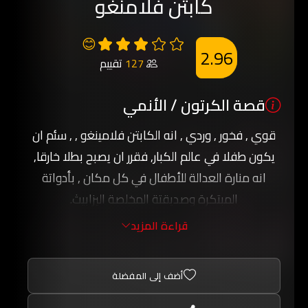
كابتن فلامنغو
😊
2.96
127
تقييم
قصة الكرتون / الأنمي
قوي , فخور , وردي , انه الكابتن فلامينغو , , سئم ان
يكون طفلا في عالم الكبار, فقرر ان يصبح بطلا خارقا,
انه منارة العدالة للأطفال في كل مكان , بأدواتة
المبتكرة وصديقتة المخلصة اليزابيث.
راقبوا الوردي والملون كابتن فلامنغو برؤية الطائر
قراءة المزيد
الفلامنجو, مغامرات شيقة ومضحة تعيشونها مع
المسلسل الجميل والرائع الكابتن فلامنغو.
أضف إلى المفضلة