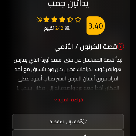
يداتين جمب
😘
3.40
242
تقييم
قصة الكرتون / الأنمي
تبدأ قصة المسلسل عن فتى اسمه (ورد) الذي يمارس
هواية ركوب الدراجات وحين كان ورد يتسابق مع أحد
افراد فريق أسنان القرش انتشر ضباب أسود غطى
المكان آخذاً معه ورد وأصدقائه إلى مكان يسمى(
منطقة الضباب ) ولكي يخرج ورد و أصدقائه من هذا
قراءة المزيد
المكان عليه بأن يفوز بعشرة سباقات ويحصل على
الأوسمة التي ستعيده إلى عالمه الحقيقي.
أضف إلى المفضلة
يبدأ ورد بالمقاتلة ويساعده صديقاه وأيضَا دراج مقنع
وهو شقيق ميساء الأكبر في الحقيقة ويعثرون على