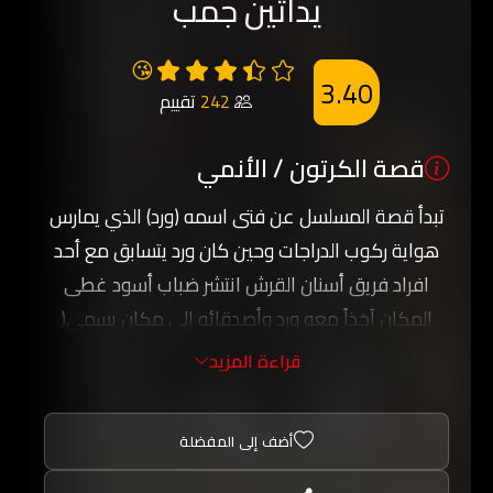
يداتين جمب
😘
3.40
242
تقييم
قصة الكرتون / الأنمي
تبدأ قصة المسلسل عن فتى اسمه (ورد) الذي يمارس
هواية ركوب الدراجات وحين كان ورد يتسابق مع أحد
افراد فريق أسنان القرش انتشر ضباب أسود غطى
المكان آخذاً معه ورد وأصدقائه إلى مكان يسمى(
منطقة الضباب ) ولكي يخرج ورد و أصدقائه من هذا
قراءة المزيد
المكان عليه بأن يفوز بعشرة سباقات ويحصل على
الأوسمة التي ستعيده إلى عالمه الحقيقي.
أضف إلى المفضلة
يبدأ ورد بالمقاتلة ويساعده صديقاه وأيضَا دراج مقنع
وهو شقيق ميساء الأكبر في الحقيقة ويعثرون على