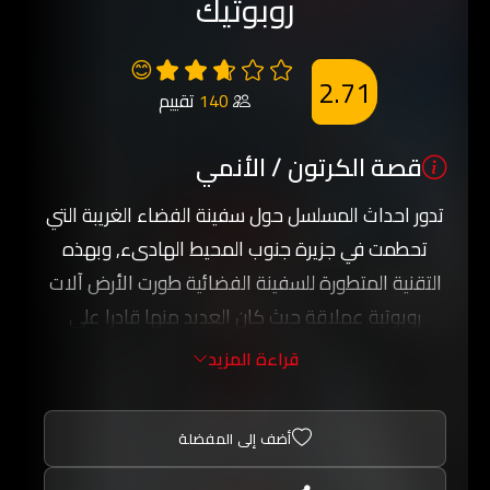
روبوتيك
😊
2.71
140
تقييم
قصة الكرتون / الأنمي
تدور احداث المسلسل حول سفينة الفضاء الغريبة التي
تحطمت في جزيرة جنوب المحيط الهادىء, وبهذه
التقنية المتطورة للسفينة الفضائية طورت الأرض آلات
روبوتية عملاقة حيث كان العديد منها قادرا على
التحول الى مركبات ولكن بعدة فترة قصيرة تعرضت
قراءة المزيد
الأرض الى غزو فضائي وتم استخدام المركبات
الكتطورة لمحاربة الغزو الفضائي خارج الأرض وكانت
أضف إلى المفضلة
هذه الالات قوية لردع الغزاة. المصدر : ستادريما