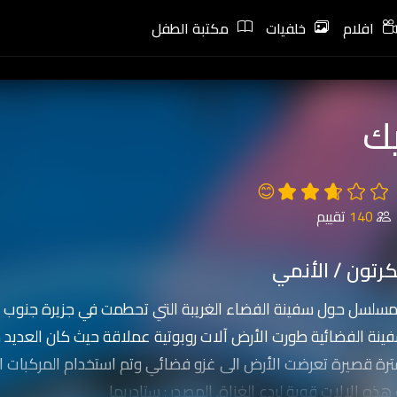
افلام
خلفيات
مكتبة الطفل
يك
😊
140
تقييم
رتون / الأنمي
لمسلسل حول سفينة الفضاء الغريبة التي تحطمت في جزيرة جنوب ا
فينة الفضائية طورت الأرض آلات روبوتية عملاقة حيث كان العديد م
رة قصيرة تعرضت الأرض الى غزو فضائي وتم استخدام المركبات الك
ذه الالات قوية لردع الغزاة. المصدر : ستادريما