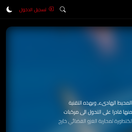
تسجيل الدخول
لمحيط الهادىء, وبهذه التقنية
نها قادرا على التحول الى مركبات
تطورة لمحاربة الغزو الفضائي خارج