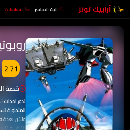
أرابيك تونز
البث المباشر
مسلسلات
روبوت
2.71
قصة الك
تدور احداث ا
المتطورة للس
ولكن بعدة فت
الأرض وكانت ه