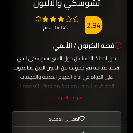
تشوسكي والآليون
😊
2.94
140
تقييم
قصة الكرتون / الأنمي
تدور احداث المسلسل حول الفتى تشوسكي الذي
يعقد صداقة مع جموعة من الاليين الذين يساعدونة
على الدوام في اداء المهام الصعبة والمهمات
الخطرة, ويشكلون مع بعضهم فريق رائع ومميز.
كثير من المغامرات والاحداث الشيقة بانتظاركم مع
قراءة المزيد
المسلسل الرائع تشوسكي والآليون الذي تشاهدونه
عبر كرتون عربي.
أضف إلى المفضلة