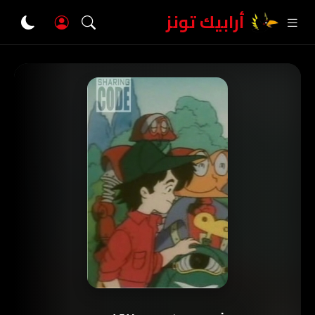
أرابيك تونز