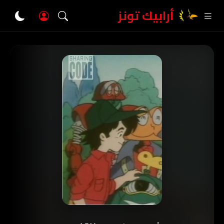
أرابيك تونز