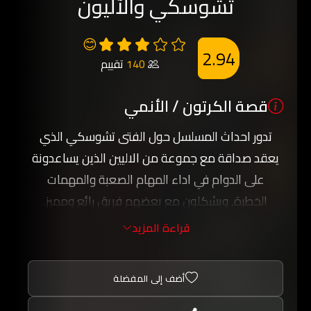
تشوسكي والآليون
😊
2.94
140
تقييم
قصة الكرتون / الأنمي
تدور احداث المسلسل حول الفتى تشوسكي الذي
يعقد صداقة مع جموعة من الاليين الذين يساعدونة
على الدوام في اداء المهام الصعبة والمهمات
الخطرة, ويشكلون مع بعضهم فريق رائع ومميز.
كثير من المغامرات والاحداث الشيقة بانتظاركم مع
قراءة المزيد
المسلسل الرائع تشوسكي والآليون الذي تشاهدونه
عبر كرتون عربي.
أضف إلى المفضلة