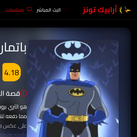
أرابيك تونز
البث المباشر
مسلسلات
باتمان 
4.18
قصة الك
هو الثري برو
مما دفعه لتنم
على عكس جميع
وثروته وقوته