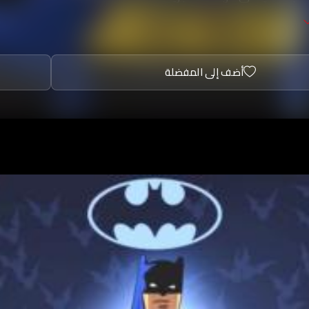
 في المدينة الخيالية غوثام, ويساعده العديد من الشخصيات مثل شر
 الشرطة جيم جوردون والمرأة الوطواط، أما أعداؤه فهم الجوكر و
أضف إلى المفضلة