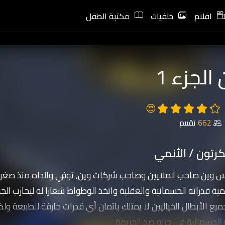
افلام
خلفيات
مكتبة الطفل
الجزء 1
😍
662
تقييم
رتون / الأنمي
س وين صاحب الملايين وصاحب شركات وين, توفي والداه منذ صغره
ية قدراته الجسمانية والعقلية واتخذ الوطواط شعارا له ليحارب الجر
 الأبطال الخياليين لا يمتلك باتمان أي قدرات خارقة للطبيعة ولك
 الجسمانية في حربه ضد الجريمة.