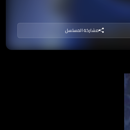
يكه في محاربة الجريمة روبن وخادمه
البطريق وذو الوجهين وريدلر ورأس
مشاركة المسلسل