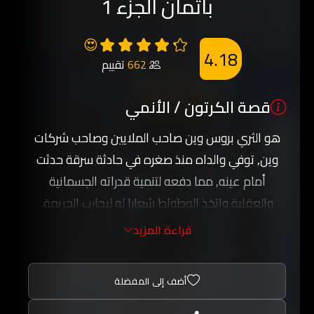
باتمان الجزء 1
😍
4.18
662
تقييم
قصة الكرتون / الأنمي
هو الثري بروس وين صاحب الملايين وصاحب شركات
وين, توفي والداه منذ صغره في حادثة سرقة حدثت
أمام عينه, مما دفعه لتنمية قدراته الجسمانية
والعقلية واتخذ الوطواط شعارا له ليحارب الجريمة.
على عكس جميع الأبطال الخياليين لا يمتلك باتمان أي
قراءة المزيد
قدرات خارقة للطبيعة ولكنه يستخدم التكنولوجيا
والعلم وذكاءه وثروته وقوته الجسمانية في حربه ضد
أضف إلى المفضلة
الجريمة.
يحارب باتمان في المدينة الخيالية غوثام, ويساعده