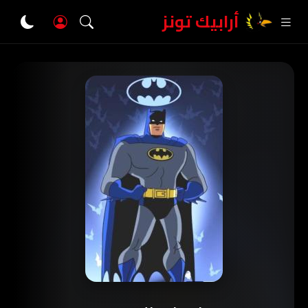
أرابيك تونز