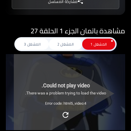
مشاركة المسلسل
العديد من الشخصيات مثل شريكه في محاربة الجريمة
روبن وخادمه ألفريد ومفوض الشرطة جيم جوردون
والمرأة الوطواط، أما أعداؤه فهم الجوكر والبطريق
مشاهدة باتمان الجزء 1 الحلقة 27
وذو الوجهين وريدلر ورأس الغول.
المشغل 1
المشغل 2
المشغل 3
Could not play video.
There was a problem trying to load the video.
Error code: html5_video:4