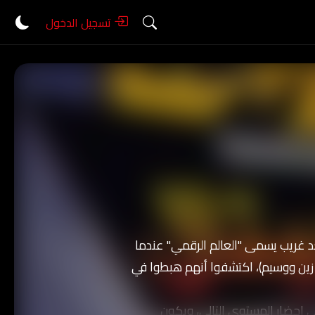
تسجيل الدخول
 فجأة إلى بعد غريب يسمى "العالم الرقمي" عندما
 زين ووسيم)، اكتشفوا أنهم هبطوا في
ى إحضار المستوى التالي، ويكون