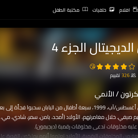
افلام
خلفيات
مكتبة الطفل
الديجيتال الجزء 4
😘
326
تقييم
رتون / الأنمي
في الأول من أغسطس/آب، 1999، سبعة أطفال من اليابان سحبوا
م صيفي. خلال مغامرتهم، الأولاد (أمجد، يامن، سمر، شادي، مي،
ليه مخلوقات تدعى مخلوقات رقمية (ديجيمون).
 من المخلوقات الرقمية، الأولاد تعلموا أنهم يملكون القدرة عل