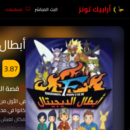
أرابيك تونز
البث المباشر
مسلسلات
أبطال 
3.87
قصة الك
كانوا في مخي
مكان تعيش ع
بمصداقة سبعة